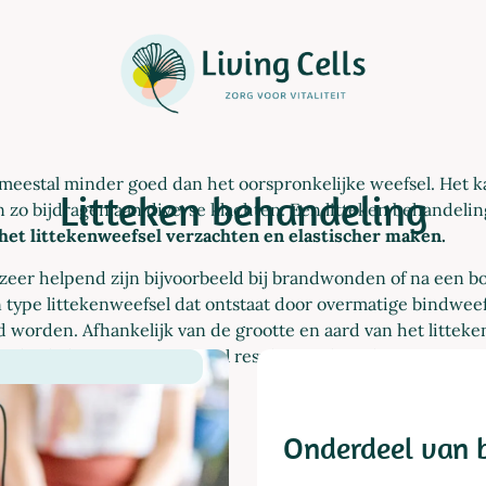
 meestal minder goed dan het oorspronkelijke weefsel. Het 
Litteken behandeling
n zo bijdragen aan diverse klachten. Een litteken behandel
het littekenweefsel verzachten en elastischer maken.
zeer helpend zijn bijvoorbeeld bij brandwonden of na een bo
n type littekenweefsel dat ontstaat door overmatige bindwe
 worden. Afhankelijk van de grootte en aard van het litteken
e herhalen om een optimaal resultaat te bereiken.
Onderdeel van 