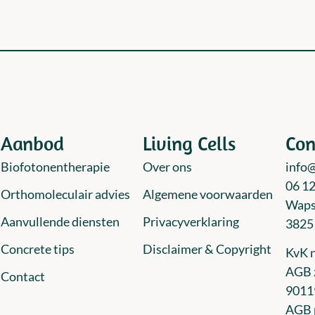
Aanbod
Living Cells
Con
Biofotonentherapie
Over ons
info@
06 1
Orthomoleculair advies
Algemene voorwaarden
Waps
Aanvullende diensten
Privacyverklaring
3825
Concrete tips
Disclaimer & Copyright
KvK 
AGB z
Contact
9011
AGB p