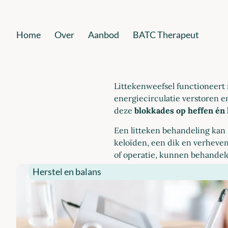
Home
Over
Aanbod
BATC Therapeut
Littekenweefsel functioneert
energiecirculatie verstoren e
deze
blokkades op heffen én 
Een litteken behandeling kan 
keloïden, een dik en verheve
of operatie, kunnen behandeld
behandeling meerdere keren t
Herstel en balans