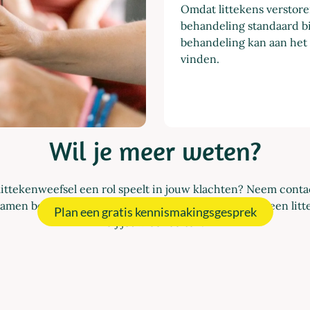
Omdat littekens verstore
behandeling standaard b
behandeling kan aan het 
vinden.
Wil je meer weten?
littekenweefsel een rol speelt in jouw klachten? Neem contac
Samen bespreken we jouw situatie en bekijken we of een litt
Plan een gratis kennismakingsgesprek
bij jouw behoeften.