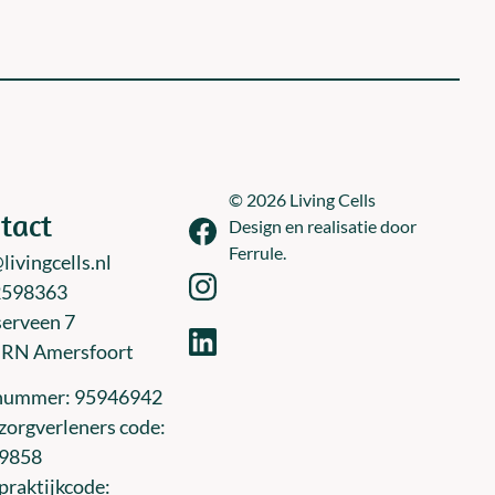
© 2026 Living Cells
tact
Design en realisatie door
Ferrule.
livingcells.nl
2598363
erveen 7
 RN Amersfoort
nummer: 95946942
orgverleners code:
9858
raktijkcode: